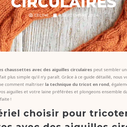
CIRCULAIRES
CELINE
8 SEPTEMBRE 2024
es chaussettes avec des aiguilles circulaires
peut sembler une
fait plus simple qu’il n’y paraît. Grâce à ce guide détaillé, nous
ape comment maîtriser
la technique du tricot en rond
, égale
vos aiguilles et votre laine préférées et plongeons ensemble dan
aite !
riel choisir pour tricote
es avec des aiguilles cir