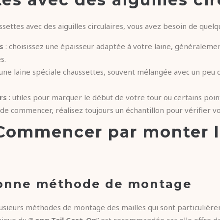
ssettes avec des aiguilles circulaires, vous avez besoin de quel
es
: choisissez une épaisseur adaptée à votre laine, généralem
s.
une laine spéciale chaussettes, souvent mélangée avec un peu d
rs
: utiles pour marquer le début de votre tour ou certains point
 de commencer, réalisez toujours un échantillon pour vérifier vo
 Commencer par monter 
 bonne méthode de montage
plusieurs méthodes de montage des mailles qui sont particulièr
ique du “
Long Tail Cast-On
” est recommandée car elle offre de 