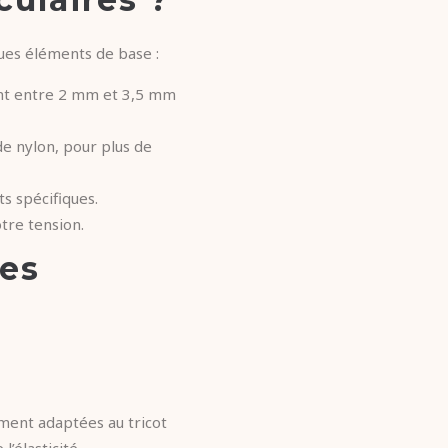
ques éléments de base :
ent entre 2 mm et 3,5 mm
e nylon, pour plus de
s spécifiques.
tre tension.
les
ement adaptées au tricot
l’élasticité,