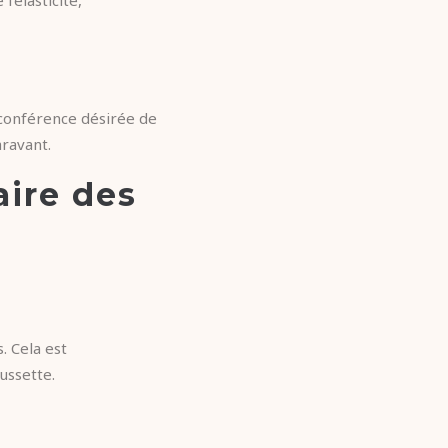
rconférence désirée de
aravant.
aire des
. Cela est
ussette.