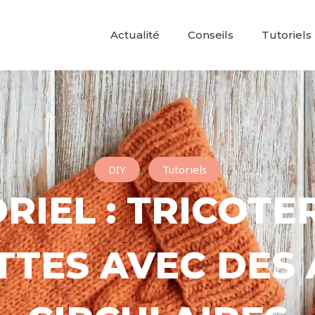
Actualité
Conseils
Tutoriels
DIY
,
Tutoriels
RIEL : TRICOTE
TES AVEC DES 