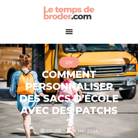
DIY
COMMENT
PERSONNALISER
DES SACS D’ÉCOLE
AVEC DES PATCHS
?
CELINE
16 MAI 2024