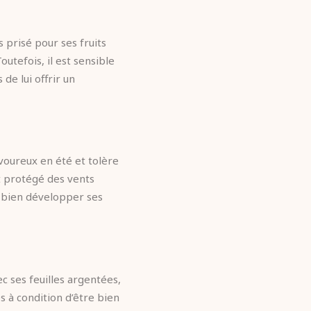
 prisé pour ses fruits
utefois, il est sensible
 de lui offrir un
savoureux en été et tolère
it protégé des vents
r bien développer ses
ec ses feuilles argentées,
es à condition d’être bien