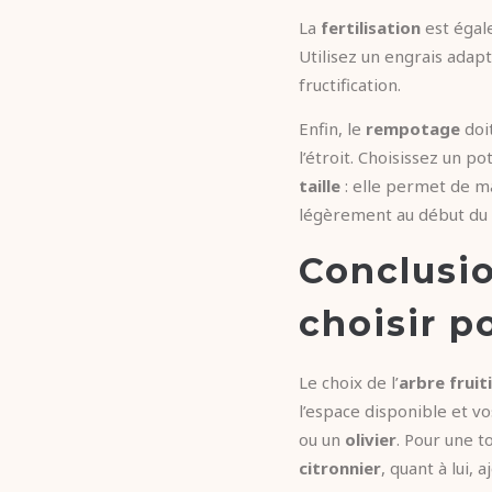
La
fertilisation
est égal
Utilisez un engrais adapt
fructification.
Enfin, le
rempotage
doit
l’étroit. Choisissez un p
taille
: elle permet de ma
légèrement au début du p
Conclusio
choisir p
Le choix de l’
arbre fruit
l’espace disponible et v
ou un
olivier
. Pour une t
citronnier
, quant à lui,