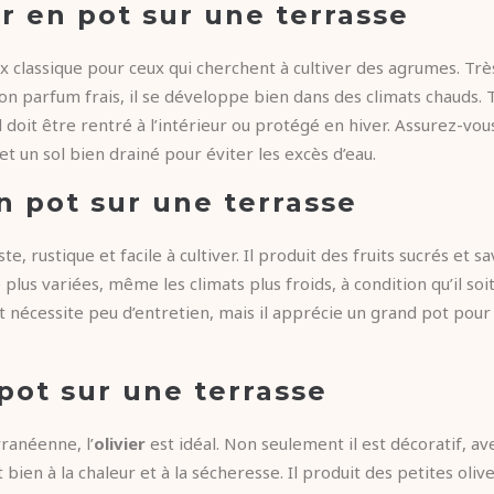
er en pot sur une terrasse
x classique pour ceux qui cherchent à cultiver des agrumes. Très
on parfum frais, il se développe bien dans des climats chauds. To
’il doit être rentré à l’intérieur ou protégé en hiver. Assurez-vous
t un sol bien drainé pour éviter les excès d’eau.
en pot sur une terrasse
e, rustique et facile à cultiver. Il produit des fruits sucrés et 
 plus variées, même les climats plus froids, à condition qu’il so
pot nécessite peu d’entretien, mais il apprécie un grand pot pou
 pot sur une terrasse
ranéenne, l’
olivier
est idéal. Non seulement il est décoratif, av
 bien à la chaleur et à la sécheresse. Il produit des petites oliv