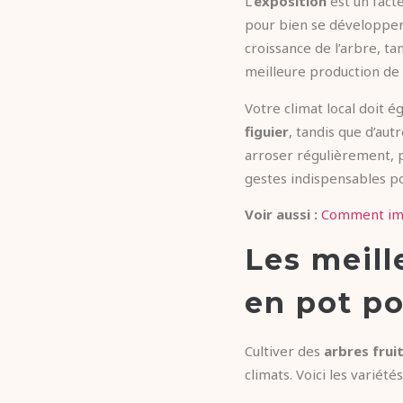
L’
exposition
est un fact
pour bien se développer.
croissance de l’arbre, t
meilleure production de f
Votre climat local doit 
figuier
, tandis que d’au
arroser régulièrement, p
gestes indispensables po
Voir aussi :
Comment imp
Les meill
en pot po
Cultiver des
arbres frui
climats. Voici les variété