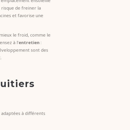
un emplacement ensoleillé
 risque de freiner la
cines et favorise une
 mieux le froid, comme le
ensez à l’
entretien
:
n développement sont des
.
uitiers
s adaptées à différents