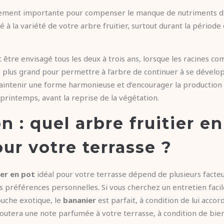
ement importante pour compenser le manque de nutriments dans
é à la variété de votre arbre fruitier, surtout durant la période
 être envisagé tous les deux à trois ans, lorsque les racines c
ot plus grand pour permettre à l’arbre de continuer à se dévelop
intenir une forme harmonieuse et d’encourager la production de
rintemps, avant la reprise de la végétation.
n : quel arbre fruitier e
our votre terrasse ?
ier en pot
idéal pour votre terrasse dépend de plusieurs facte
os préférences personnelles. Si vous cherchez un entretien faci
ouche exotique, le
bananier
est parfait, à condition de lui accor
 ajoutera une note parfumée à votre terrasse, à condition de bie