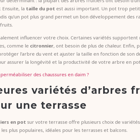
eur déterminant : la plupart des arbres fruitiers ont besoin d’
 Ensuite, la
taille du pot
est aussi important. Un pot trop petit
andis qu’un pot plus grand permet un bon développement des ra
ruits.
également influencer votre choix. Certaines variétés supportent
tres, comme le
citronnier
, ont besoin de plus de chaleur. Enfin, p
rotéger l’arbre du vent et ajuster la taille en fonction de so
ur assurer la longévité et la productivité de votre arbre en pot
erméabiliser des chaussures en daim ?
eures variétés d’arbres fr
ur une terrasse
tiers en pot
sur votre terrasse offre plusieurs choix de variété
s les plus populaires, idéales pour les terrasses et balcons.