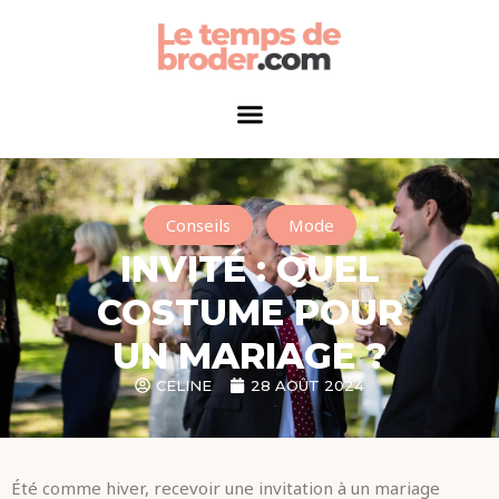
Conseils
,
Mode
INVITÉ : QUEL
COSTUME POUR
UN MARIAGE ?
CELINE
28 AOÛT 2024
Été comme hiver, recevoir une invitation à un mariage